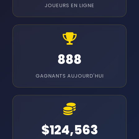
JOUEURS EN LIGNE
888
GAGNANTS AUJOURD'HUI
$124,563