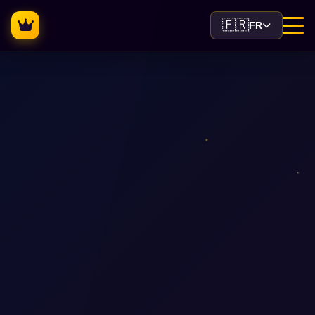
🇫🇷
FR