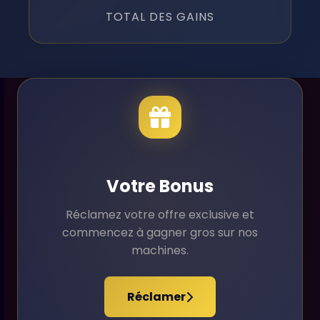
TOTAL DES GAINS
Votre Bonus
Réclamez votre offre exclusive et
commencez à gagner gros sur nos
machines.
Réclamer