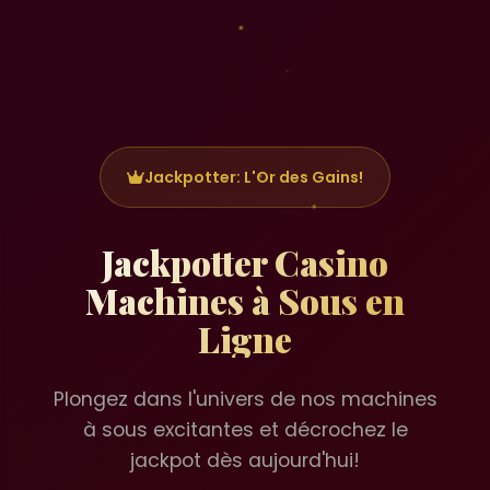
Jackpotter: L'Or des Gains!
Jackpotter Casino
Machines à Sous en
Ligne
Plongez dans l'univers de nos machines
à sous excitantes et décrochez le
jackpot dès aujourd'hui!