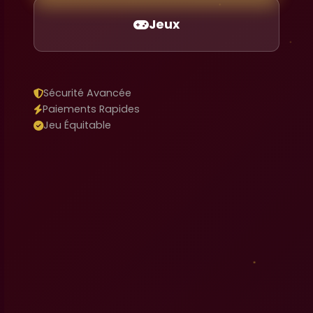
Jeux
Sécurité Avancée
Paiements Rapides
Jeu Équitable