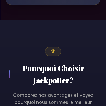
🏆
Pourquoi Choisir
Jackpotter?
Comparez nos avantages et voyez
pourquoi nous sommes le meilleur