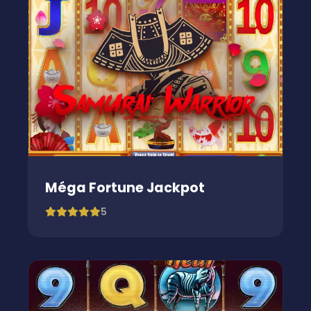
Méga Fortune Jackpot
5