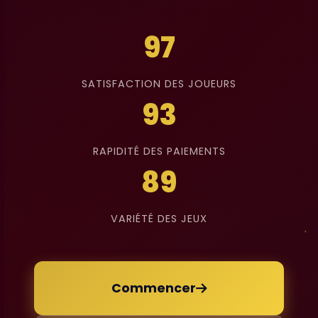
97
SATISFACTION DES JOUEURS
93
RAPIDITÉ DES PAIEMENTS
89
VARIÉTÉ DES JEUX
Commencer