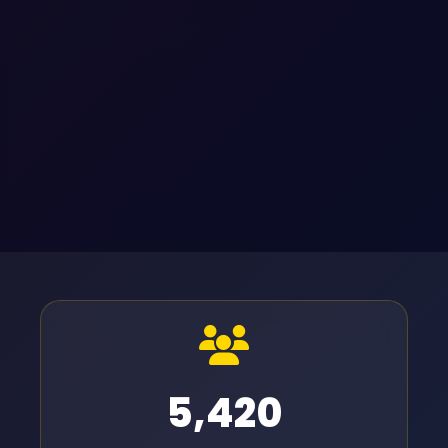
5,420