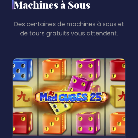
Machines à Sous
Des centaines de machines à sous et
de tours gratuits vous attendent.