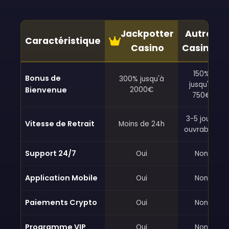
Jackpotter
Autres
Caractéristique
Casino
Casinos
150%
Bonus de
300% jusqu'à
jusqu'à
Bienvenue
2000€
750€
3-5 jours
Vitesse de Retrait
Moins de 24h
ouvrables
Support 24/7
Oui
Non
Application Mobile
Oui
Non
Paiements Crypto
Oui
Non
Programme VIP
Oui
Non