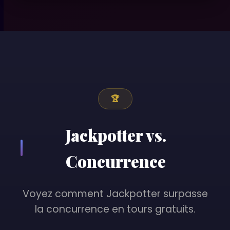
🏆
Jackpotter vs.
Concurrence
Voyez comment Jackpotter surpasse
la concurrence en tours gratuits.