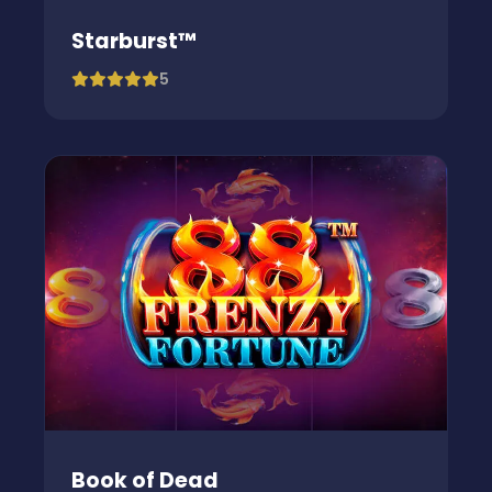
Starburst™
5
Book of Dead