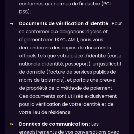
conformes aux normes de l'industrie (PCI
DSS).
Documents de vérification d'identité :
Pour
se conformer aux obligations légales et
réglementaires (KYC, AML), nous vous
demanderons des copies de documents
officiels tels que votre pièce d'identité (carte
nationale d'identité, passeport), un justificatif
de domicile (facture de services publics de
moins de trois mois), et parfois une preuve
de propriété de la méthode de paiement.
Ces documents sont utilisés exclusivement
pour la vérification de votre identité et de
votre lieu de résidence.
Données de communication :
Les
enregistrements de vos conversations avec