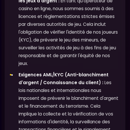
les jeux d'argent :
En tant qu'opérateur de
casino en ligne, nous sommes soumis à des
licences et réglementations strictes émises
par diverses autorités de jeu. Cela inclut
l'obligation de vérifier l'identité de nos joueurs
(KYC), de prévenir le jeu des mineurs, de
surveiller les activités de jeu à des fins de jeu
responsable et de garantir l'équité de nos
jeux.
Exigences AML/KYC (Anti-blanchiment
d'argent / Connaissance du client) :
Les
lois nationales et internationales nous
imposent de prévenir le blanchiment d'argent
et le financement du terrorisme. Cela
implique la collecte et la vérification de vos
informations d'identité, la surveillance des
transactions financières et le signalement