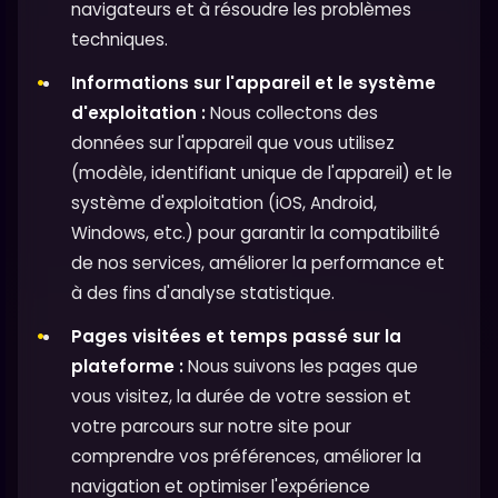
navigateurs et à résoudre les problèmes
techniques.
Informations sur l'appareil et le système
d'exploitation :
Nous collectons des
données sur l'appareil que vous utilisez
(modèle, identifiant unique de l'appareil) et le
système d'exploitation (iOS, Android,
Windows, etc.) pour garantir la compatibilité
de nos services, améliorer la performance et
à des fins d'analyse statistique.
Pages visitées et temps passé sur la
plateforme :
Nous suivons les pages que
vous visitez, la durée de votre session et
votre parcours sur notre site pour
comprendre vos préférences, améliorer la
navigation et optimiser l'expérience