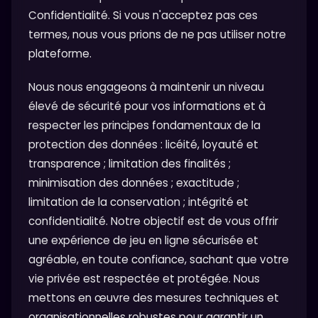
Confidentialité. Si vous n'acceptez pas ces
termes, nous vous prions de ne pas utiliser notre
plateforme.
Nous nous engageons à maintenir un niveau
élevé de sécurité pour vos informations et à
respecter les principes fondamentaux de la
protection des données : licéité, loyauté et
transparence ; limitation des finalités ;
minimisation des données ; exactitude ;
limitation de la conservation ; intégrité et
confidentialité. Notre objectif est de vous offrir
une expérience de jeu en ligne sécurisée et
agréable, en toute confiance, sachant que votre
vie privée est respectée et protégée. Nous
mettons en œuvre des mesures techniques et
organisationnelles robustes pour garantir un