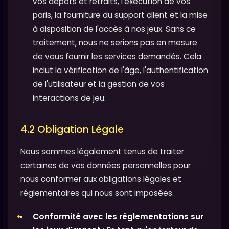
vos dépôts et retraits, l'exécution de vos
paris, la fourniture du support client et la mise
à disposition de l'accès à nos jeux. Sans ce
traitement, nous ne serions pas en mesure
de vous fournir les services demandés. Cela
inclut la vérification de l'âge, l'authentification
de l'utilisateur et la gestion de vos
interactions de jeu.
4.2 Obligation Légale
Nous sommes légalement tenus de traiter
certaines de vos données personnelles pour
nous conformer aux obligations légales et
réglementaires qui nous sont imposées.
Conformité avec les réglementations sur