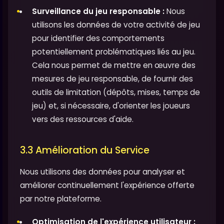
Surveillance du jeu responsable :
Nous
utilisons les données de votre activité de jeu
pour identifier des comportements
potentiellement problématiques liés au jeu.
Cela nous permet de mettre en œuvre des
mesures de jeu responsable, de fournir des
outils de limitation (dépôts, mises, temps de
jeu) et, si nécessaire, d'orienter les joueurs
vers des ressources d'aide.
3.3 Amélioration du Service
Nous utilisons des données pour analyser et
améliorer continuellement l'expérience offerte
par notre plateforme.
Optimisation de l'expérience utilisateur :