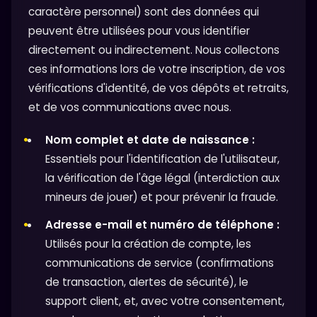
caractère personnel) sont des données qui
peuvent être utilisées pour vous identifier
directement ou indirectement. Nous collectons
ces informations lors de votre inscription, de vos
vérifications d'identité, de vos dépôts et retraits,
et de vos communications avec nous.
Nom complet et date de naissance :
Essentiels pour l'identification de l'utilisateur,
la vérification de l'âge légal (interdiction aux
mineurs de jouer) et pour prévenir la fraude.
Adresse e-mail et numéro de téléphone :
Utilisés pour la création de compte, les
communications de service (confirmations
de transaction, alertes de sécurité), le
support client, et, avec votre consentement,