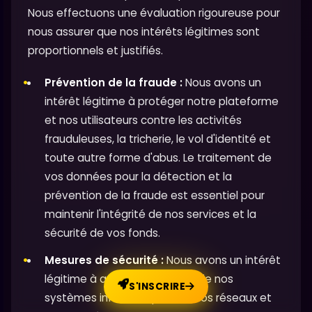
Nous effectuons une évaluation rigoureuse pour
nous assurer que nos intérêts légitimes sont
proportionnels et justifiés.
Prévention de la fraude :
Nous avons un
intérêt légitime à protéger notre plateforme
et nos utilisateurs contre les activités
frauduleuses, la tricherie, le vol d'identité et
toute autre forme d'abus. Le traitement de
vos données pour la détection et la
prévention de la fraude est essentiel pour
maintenir l'intégrité de nos services et la
sécurité de vos fonds.
Mesures de sécurité :
Nous avons un intérêt
légitime à assurer la sécurité de nos
S'INSCRIRE
systèmes informatiques, de nos réseaux et