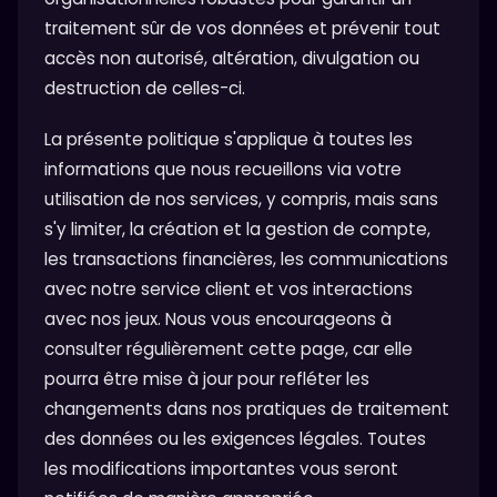
traitement sûr de vos données et prévenir tout
accès non autorisé, altération, divulgation ou
destruction de celles-ci.
La présente politique s'applique à toutes les
informations que nous recueillons via votre
utilisation de nos services, y compris, mais sans
s'y limiter, la création et la gestion de compte,
les transactions financières, les communications
avec notre service client et vos interactions
avec nos jeux. Nous vous encourageons à
consulter régulièrement cette page, car elle
pourra être mise à jour pour refléter les
changements dans nos pratiques de traitement
des données ou les exigences légales. Toutes
les modifications importantes vous seront