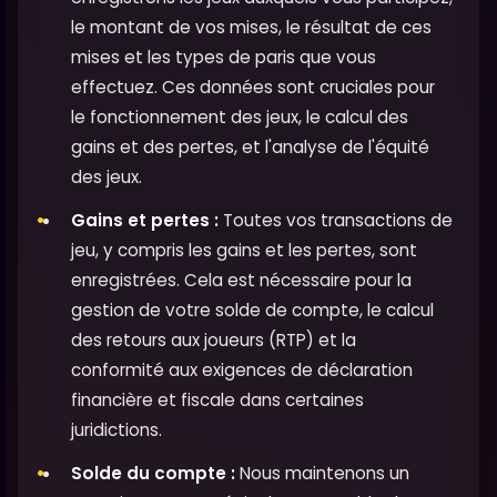
le montant de vos mises, le résultat de ces
mises et les types de paris que vous
effectuez. Ces données sont cruciales pour
le fonctionnement des jeux, le calcul des
gains et des pertes, et l'analyse de l'équité
des jeux.
Gains et pertes :
Toutes vos transactions de
jeu, y compris les gains et les pertes, sont
enregistrées. Cela est nécessaire pour la
gestion de votre solde de compte, le calcul
des retours aux joueurs (RTP) et la
conformité aux exigences de déclaration
financière et fiscale dans certaines
juridictions.
Solde du compte :
Nous maintenons un