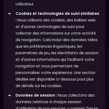
utilisateur.
Cookies et technologies de suivi similaires
:
Nous utilisons des cookies, des balises web
et d'autres technologies de suivi pour
collecter des informations sur votre activité
de navigation. Cela inclut des données telles
que les préférences linguistiques, les
paramètres de jeu, les identifiants de session
et d'autres informations qui facilitent votre
navigation et nous permettent de
personnaliser votre expérience. Une section
dédiée est disponible ci-dessous pour plus
de détails sur les cookies.
Données de session :
Nous collectons des
données relatives à chaque session
d'utilisation de nos services, y compris l'heure