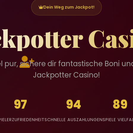
Dein Weg zum Jackpot!
ckpotter Cas
l pur, sichere dir fantastische Boni un
Jackpotter Casino!
97
94
89
PIELERZUFRIEDENHEIT
SCHNELLE AUSZAHLUNGEN
SPIELE VIELFA