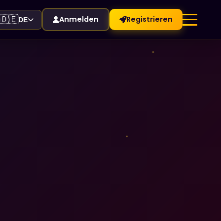
🇩🇪
Anmelden
Registrieren
DE